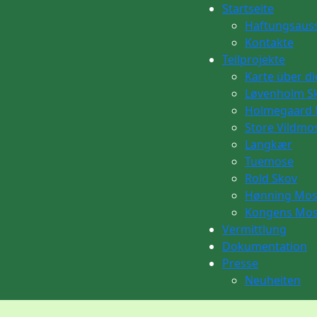
Startseite
Haftungsaus
Kontakte
Teilprojekte
Karte über di
Løvenholm S
Holmegaard
Store Vildmo
Langkær
Tuemose
Rold Skov
Hønning Mo
Kongens Mo
Vermittlung
Dokumentation
Presse
Neuheiten