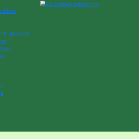
schluss
e Teilprojekte
kov
 Mose
se
se
se