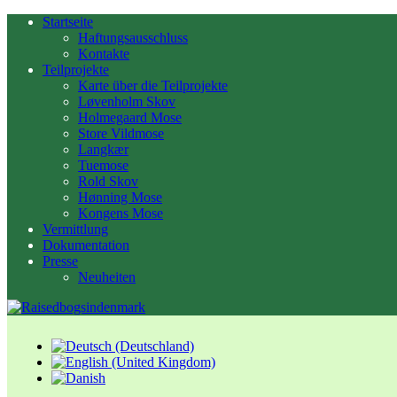
Startseite
Haftungsausschluss
Kontakte
Teilprojekte
Karte über die Teilprojekte
Løvenholm Skov
Holmegaard Mose
Store Vildmose
Langkær
Tuemose
Rold Skov
Hønning Mose
Kongens Mose
Vermittlung
Dokumentation
Presse
Neuheiten