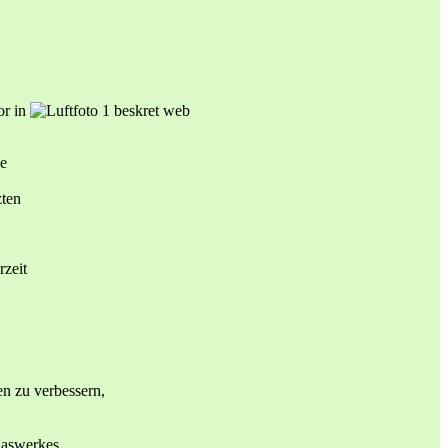
r in
ge
zten
rzeit
n zu verbessern,
laswerkes.