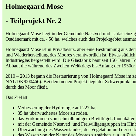
Holmegaard Mose
- Teilprojekt Nr. 2
Holmegaard Mose liegt in der Gemeinde Næstved und ist das einzig
Ostdänemark mit ca. 450 ha, welches auch das Projektgebiet ausmac
Holmegaard Mose ist in Privatbesitz, aber eine Bestimmung aus dem J
und Wiederherstellung des Moores verantwortlich ist. Etwas südli
Industrieglas hergestellt wird. Die Glasfabrik baut seit 150 Jahren 
Abbau, die während des Zweiten Weltkriegs bis Anfang der 1950er J
2010 – 2013 begann die Restaurierung von Holmegaard Mose im ze
NAT/DK/000466). Bei dem neuen Projekt liegt der Schwerpunkt auf 
durch das Moor fließt.
Das Ziel ist
Verbesserung der Hydrologie auf 227 ha,
35 ha überwuchertes Moor zu roden,
das Vorkommen von schmalbindigem Breitflügel-Tauchkäfer u
mit der Gemeinde Næstved und Freiwilligengruppen im Hinb
Überwachung des Wasserstandes, der Vegetation und der selt
das Wissen von der Natur des Moores zu stärken, u.a. in Zus