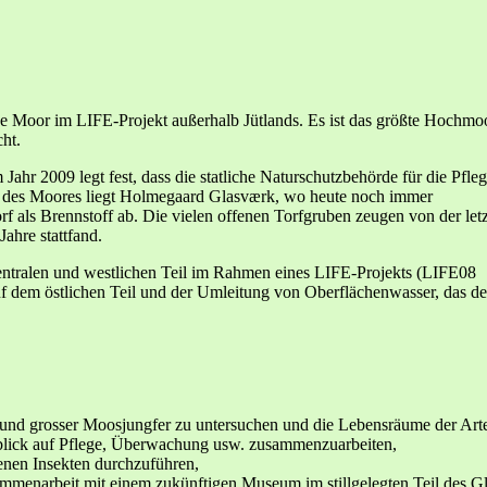
e Moor im LIFE-Projekt außerhalb Jütlands. Es ist das größte Hochmoo
ht.
ahr 2009 legt fest, dass die statliche Naturschutzbehörde für die Pfle
ch des Moores liegt Holmegaard Glasværk, wo heute noch immer
Torf als Brennstoff ab. Die vielen offenen Torfgruben zeugen von der let
ahre stattfand.
ntralen und westlichen Teil im Rahmen eines LIFE-Projekts (LIFE08
dem östlichen Teil und der Umleitung von Oberflächenwasser, das de
nd grosser Moosjungfer zu untersuchen und die Lebensräume der Arte
lick auf Pflege, Überwachung usw. zusammenzuarbeiten,
enen Insekten durchzuführen,
ammenarbeit mit einem zukünftigen Museum im stillgelegten Teil des G