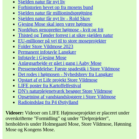
Sjælden natur får nyt liv
Forhistorien hevet op fra mosens bund
Sjælden natur får millionindsprøjtning
Sjælden natur får nyt liv - Rold Skov
Gjesing Mose skal igen være højmose
Norddjurs genopretter højmose - kvit og frit
Thisted og Tønder forrest i at sikre sjælden natur
EU-millioner på vej til to store moseprojekter
Folder Store Vildmose 2023
Permanent infotavle Langkær
Infotavle i Gjesing Mose
Anlægsarbejde er gået i gang i Aaby Mose
Pressemeddelelse: Første spadestik i Store Vildmose
Det rodes i højmosen - Nyhedsbrev fra Langkær
Opstart af et Life projekt Store Vildmose
LIFE poster fra Kartoffelfestival
DN's naturplejenetværk besøger Store Vildmose
Opsætning af vandstandsloggere i Store Vildmose
Radioindslag fra P4 Østjylland
Videoer:
Videoer om LIFE Højmoseprojektet er placeret under
overskrifterne ”Formidling” og under ”Delprojekter”,
henholdsvis under Holmegaard Mose, Store Vildmose, Hønning
Mose og Kongens Mose.