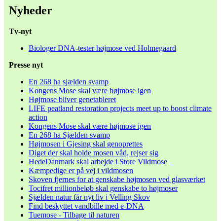
Nyheder
Tv-nyt
Biologer DNA-tester højmose ved Holmegaard
Presse nyt
En 268 ha sjælden svamp
Kongens Mose skal være højmose igen
Højmose bliver genetableret
LIFE peatland restoration projects meet up to boost climate
action
Kongens Mose skal være højmose igen
En 268 ha Sjælden svamp
Højmosen i Gjesing skal genoprettes
Diget der skal holde mosen våd, rejser sig
HedeDanmark skal arbejde i Store Vildmose
Kæmpedige er på vej i vildmosen
Skoven fjernes for at genskabe højmosen ved glasværket
Tocifret millionbeløb skal genskabe to højmoser
Sjælden natur får nyt liv i Velling Skov
Find beskyttet vandbille med e-DNA
Tuemose - Tilbage til naturen