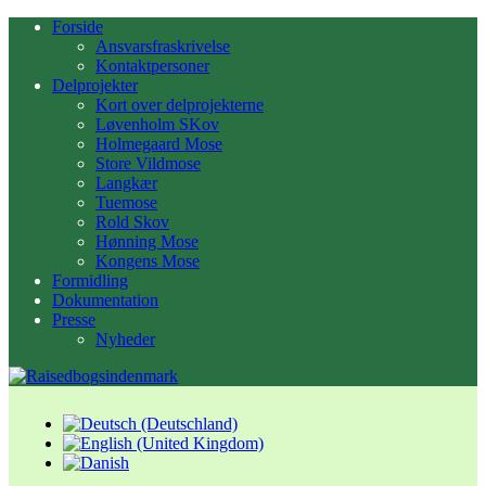
Forside
Ansvarsfraskrivelse
Kontaktpersoner
Delprojekter
Kort over delprojekterne
Løvenholm SKov
Holmegaard Mose
Store Vildmose
Langkær
Tuemose
Rold Skov
Hønning Mose
Kongens Mose
Formidling
Dokumentation
Presse
Nyheder