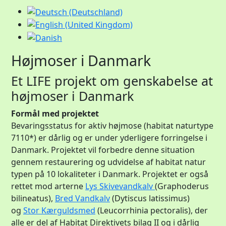
Højmoser i Danmark
Et LIFE projekt om genskabelse at
højmoser i Danmark
Formål med projektet
Bevaringsstatus for aktiv højmose (habitat naturtype
7110*) er dårlig og er under yderligere forringelse i
Danmark. Projektet vil forbedre denne situation
gennem restaurering og udvidelse af habitat natur
typen på 10 lokaliteter i Danmark. Projektet er også
rettet mod arterne
Lys Skivevandkalv
(Graphoderus
bilineatus),
Bred Vandkalv
(Dytiscus latissimus)
og
Stor Kærguldsmed
(Leucorrhinia pectoralis), der
alle er del af Habitat Direktivets bilag II og i dårlig