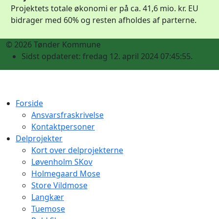
Projektets totale økonomi er på ca. 41,6 mio. kr. EU
bidrager med 60% og resten afholdes af parterne.
© 2026 Tønder Kommune
Sidst opdateret: fredag 12. april 2024 07:45:55.
Forside
Ansvarsfraskrivelse
Kontaktpersoner
Delprojekter
Kort over delprojekterne
Løvenholm SKov
Holmegaard Mose
Store Vildmose
Langkær
Tuemose